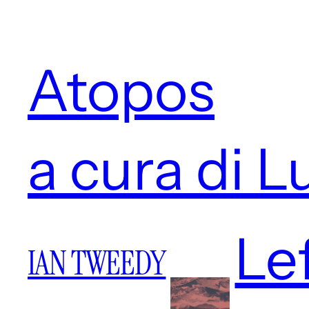
Atopos
a cura di 
Le
IAN TWEEDY