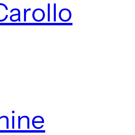
Carollo
 nine