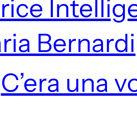
ice Intellig
laria Bernardi
C’era una vo