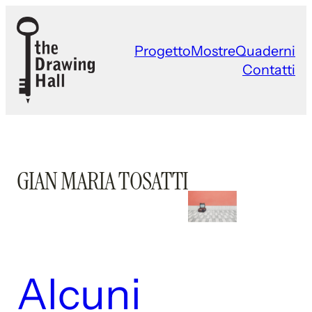
Vai
al
Progetto
Mostre
Quaderni
contenuto
Contatti
GIAN MARIA TOSATTI
Alcuni