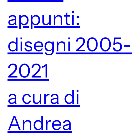
appunti:
disegni 2005-
2021
a cura di
Andrea